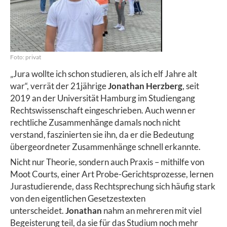
Foto: privat
„Jura wollte ich schon studieren, als ich elf Jahre alt
war“, verrät der 21jährige
Jonathan Herzberg
, seit
2019 an der Universität Hamburg im Studiengang
Rechtswissenschaft eingeschrieben. Auch wenn er
rechtliche Zusammenhänge damals noch nicht
verstand, faszinierten sie ihn, da er die Bedeutung
übergeordneter Zusammenhänge schnell erkannte.
Nicht nur Theorie, sondern auch Praxis – mithilfe von
Moot Courts, einer Art Probe-Gerichtsprozesse, lernen
Jurastudierende, dass Rechtsprechung sich häufig stark
von den eigentlichen Gesetzestexten
unterscheidet.
Jonathan
nahm an mehreren mit viel
Begeisterung teil, da sie für das Studium noch mehr